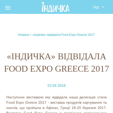
Skip
to
Toggle navigation
content
Новини
> «Індичка» відвідала Food Expo Greece 2017
«ІНДИЧКА» ВІДВІДАЛА
FOOD EXPO GREECE 2017
22.04.2018
Наступною виставкою яку відвідала наша делегація стала
Food Expo Greece 2017 - виставка продуктів харчування та
напоїв, що пройшла в Афінах, Греції 18-20 березня 2017.
Виставка Food Expo Greece є провідною регіональною