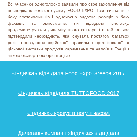
Всі учасники одноголосно заявили про своє захоплення від
несподівано великого успіху FOOD EXPO! Таке визнання з
боку постачальників і одночасно видатна реакція з боку
фахівців та бізнесменів, які відвідали виставку,
продемонстрували динаміку цього сектора і в той же час
підтвердили необхідність, яка існувала протягом багатьох
років, проведення серйозної, правильно організованої та
цільової виставки продуктів харчування та напоїв в Греції з
чіткою експортною орієнтацією.
«Індичка» відвідала Food Expo Greece 2017
«Індичка» відвідала TUTTOFOOD 2017
«Індичка» крокує в ногу з часом.
Делегація компанії «Індичка» відвідала