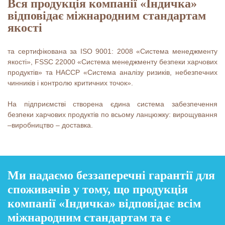
Вся продукція компанії «Індичка»
відповідає міжнародним стандартам
якості
та сертифікована за ISO 9001: 2008 «Система менеджменту
якості», FSSC 22000 «Система менеджменту безпеки харчових
продуктів» та HACCP «Система аналізу ризиків, небезпечних
чинників і контролю критичних точок».
На підприємстві створена єдина система забезпечення
безпеки харчових продуктів по всьому ланцюжку: вирощування
–виробництво – доставка.
Ми надаємо беззаперечні гарантії для
споживачів у тому, що продукція
компанії «Індичка» відповідає всім
міжнародним стандартам та є