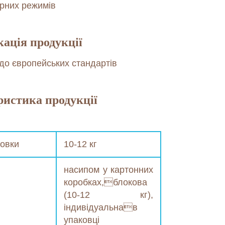
урних режимів
ація продукції
 до європейських стандартів
истика продукції
ковки
10-12 кг
насипом у картонних
коробках,блокова
(10-12 кг),
індивідуальнав
упаковці