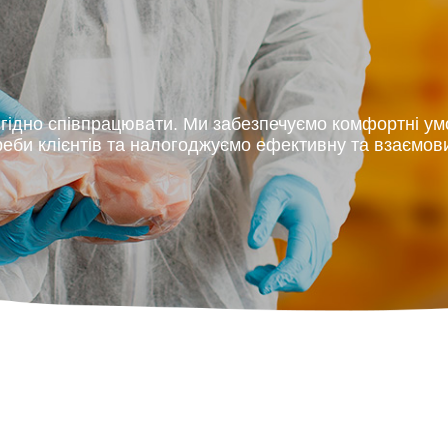
игідно співпрацювати. Ми забезпечуємо комфортні ум
реби клієнтів та налогоджуємо ефективну та взаємови