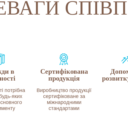
ЕВАГИ СПІВП
ди в
Сертифікована
Допом
ності
продукція
розвитку
і потрібна
Виробництво продукції
 будь-яких
сертифіковане за
основного
міжнародними
именту
стандартами