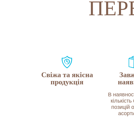
ПЕР
Свіжа та якісна
Завж
продукція
наяв
В наявност
кількість
позицій 
асорт