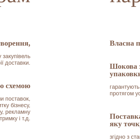
творення,
Власна п
у закупівель
ії доставки.
Шокова з
упаковк
ю схемою
гарантують
протягом у
и поставок,
тку бізнесу,
у, рекламну
Поставка
тримку і т.д.
яку точк
згідно з ст