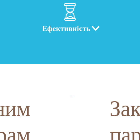
Ефективність
ним
За
рам
па