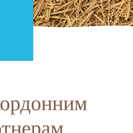
кордонним
ртнерам