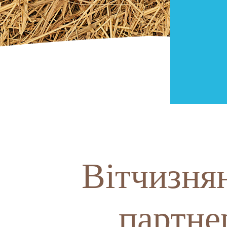
Вітчизня
партне