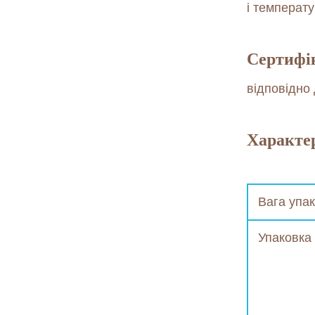
і температ
Сертифік
відповідно
Характер
Вага упа
Упаковка