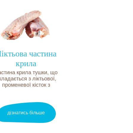
іктьова частина
крила
астина крила тушки, що
кладається з ліктьової,
променевої кісток з
илеглими м’якушевими
тканинами.
дізнатись більше