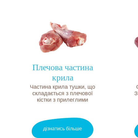
Склад
продукту
(на 100
грамів
продукту)
Плечова частина
крила
Гузка
100%
Частина крила тушки, що
100%
Білки
16,5
складається з плечової
З
кістки з прилеглими
г
20,0
м’якушевими тканинами.
пр
г
Жири
11,0 г
6,0 г
дізнатись більше
Енергетична
165