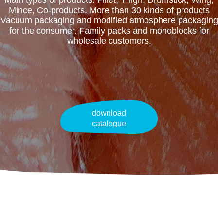
Main types of products: Fillet, Thigh, Drumstick, Wing,
Mince, Co-products. More than 30 kinds of products
Vacuum packaging and modified atmosphere packaging
for the consumer. Family packs and monoblocks for
wholesale customers.
download
catalogue