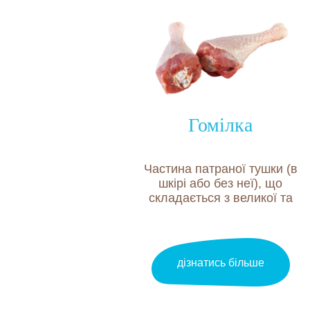
Гомілка
Частина патраної тушки (в
шкірі або без неї), що
складається з великої та
малої гомілкових кісток з
прилеглими до них
м’язовою, сполучною
тканинами. Поверхня
дізнатись більше
шкіри без пеньків і
волосяного пера.