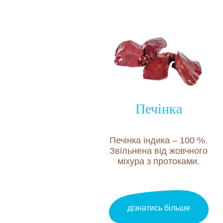
Склад
продукту
(на 100
грамів
продукту)
Печінка
Печінка індика – 100 %.
Гомілка
Звільнена від жовчного
міхура з протоками.
Білки
дізнатись більше
Жири