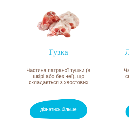
Гузка
Л
Частина патраної тушки (в
Ч
шкірі або без неї), що
с
складається з хвостових
хребтів і прилеглих до
пр
них м’язової, сполучної і
жирової тканин та
куприкової залози.
дізнатись більше